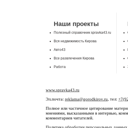
Наши проекты
Полезный справочник spravka43.ru
Вся недвижимость Кирова
Авто43
Все развлечения Кирова
Работа
www.spravka43.ru
Эл.почта:
reklama@gorodkirov.ru
, тел:
+7(9
Полное или частичное цитирование материа
мнениями, высказанными в интервью, комме
комментариев читателей.
Политика обработки персональных данных