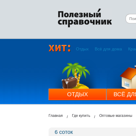
Отдых
Всё для дома
Кра
ОТДЫХ
ВСЁ ДЛ
Главная
Где купить
Оптовые магазины
6 соток