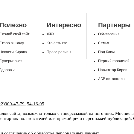
Полезно
Интересно
Партнеры
Создай свой сайт
ЖКХ
Объявления
Скоро в школу
Кто есть кто
Семья
Новости Кирова
Пресс-релизы
Под Ключ
Супермаркет
Первый городской
Здоровье
Навигатор Киров
АБВ автошкола
22)900-47-79
,
54-16-05
лов сайта, возможно только с гиперссылкой на источник. Мнение 
нтариях пользователей или прямой речи персонажей публикаций. С
и
соглашение об обработке персональных данных