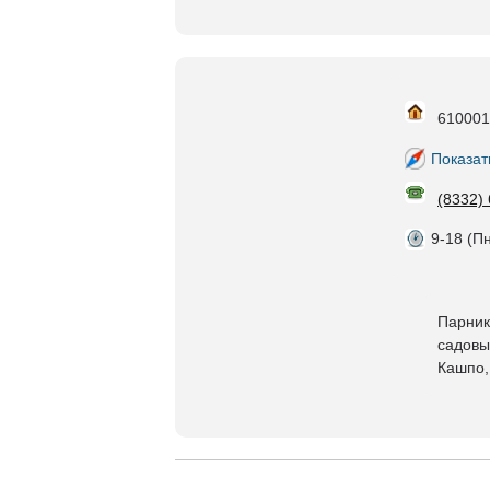
610001,
Показат
(8332)
9-18 (Пн
Парник
садовы
Кашпо,