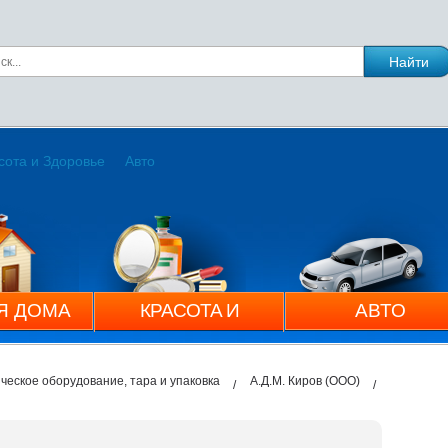
сота и Здоровье
Авто
Я ДОМА
КРАСОТА И
АВТО
ЗДОРОВЬЕ
ическое оборудование, тара и упаковка
А.Д.М. Киров (ООО)