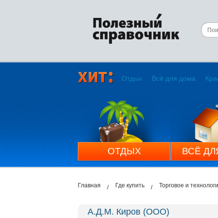
Отдых
Всё для дома
Кра
ОТДЫХ
ВСЁ ДЛ
Главная
Где купить
Торговое и технолог
А.Д.М. Киров (ООО)