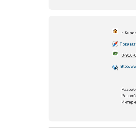
г. Киро
Показат
8-916-
http://w
Разраб
Разраб
Интерн