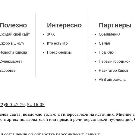
Полезно
Интересно
Партнеры
Создай свой сайт
ЖКХ
Объявления
Скоро в школу
Кто есть кто
Семья
Новости Кирова
Пресс-релизы
Под Ключ
Супермаркет
Первый городской
Здоровье
Навигатор Киров
АБВ автошкола
22)900-47-79
,
54-16-05
лов сайта, возможно только с гиперссылкой на источник. Мнение 
нтариях пользователей или прямой речи персонажей публикаций. С
и
соглашение об обработке персональных данных