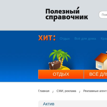
Отдых
Всё для дома
Кра
ОТДЫХ
ВСЁ ДЛ
Главная
СМИ, реклама
Рекламные агент
Актив