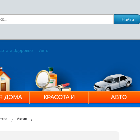
сота и Здоровье
Авто
Я ДОМА
КРАСОТА И
АВТО
ЗДОРОВЬЕ
ства
Актив