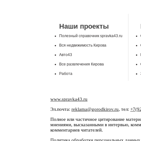
Наши проекты
Полезный справочник spravka43.ru
Вся недвижимость Кирова
Авто43
Все развлечения Кирова
Работа
www.spravka43.ru
Эл.почта:
reklama@gorodkirov.ru
, тел:
+7(9
Полное или частичное цитирование материа
мнениями, высказанными в интервью, комме
комментариев читателей.
Политика обработки персональных данных