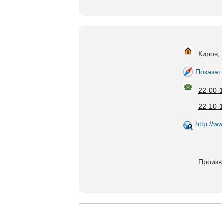
Киров,
Показат
22-00-
22-10-
http://w
Произв