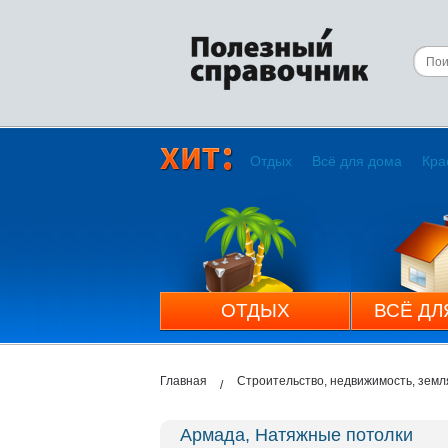
Отдых
Всё для дома
Кра
ОТДЫХ
ВСЁ ДЛ
Главная
Строительство, недвижимость, земл
Армада, Натяжные потолки