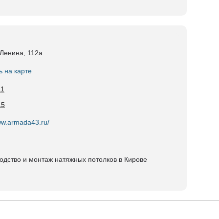
 Ленина, 112а
ь на карте
11
15
ww.armada43.ru/
одство и монтаж натяжных потолков в Кирове