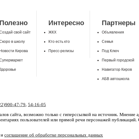
Полезно
Интересно
Партнеры
Создай свой сайт
ЖКХ
Объявления
Скоро в школу
Кто есть кто
Семья
Новости Кирова
Пресс-релизы
Под Ключ
Супермаркет
Первый городской
Здоровье
Навигатор Киров
АБВ автошкола
22)900-47-79
,
54-16-05
лов сайта, возможно только с гиперссылкой на источник. Мнение 
нтариях пользователей или прямой речи персонажей публикаций. С
и
соглашение об обработке персональных данных