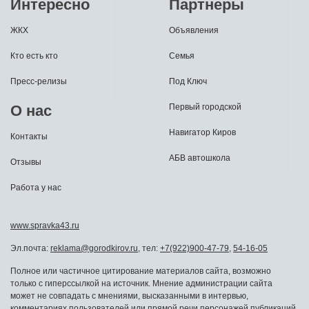
Интересно
Партнеры
ЖКХ
Объявления
Кто есть кто
Семья
Пресс-релизы
Под Ключ
О нас
Первый городской
Навигатор Киров
Контакты
АБВ автошкола
Отзывы
Работа у нас
www.spravka43.ru
Эл.почта:
reklama@gorodkirov.ru
, тел:
+7(922)900-47-79
,
54-16-05
Полное или частичное цитирование материалов сайта, возможно
только с гиперссылкой на источник. Мнение администрации сайта
может не совпадать с мнениями, высказанными в интервью,
комментариях пользователей или прямой речи персонажей публикаций.