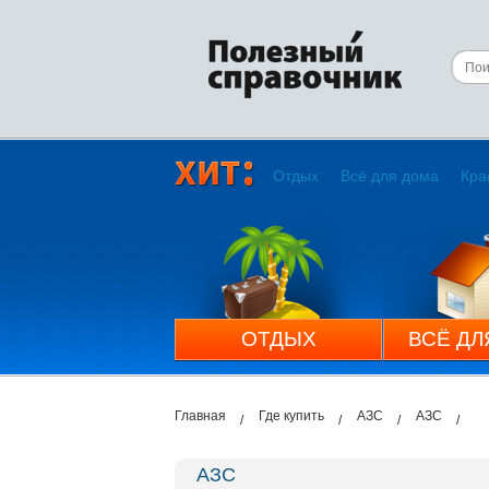
Отдых
Всё для дома
Кра
ОТДЫХ
ВСЁ ДЛ
Главная
Где купить
АЗС
АЗС
АЗС