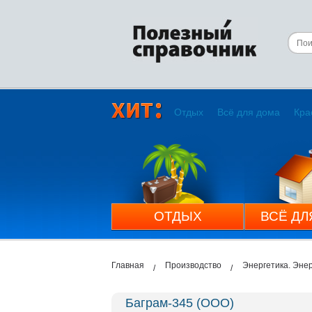
Отдых
Всё для дома
Кра
ОТДЫХ
ВСЁ ДЛ
Главная
Производство
Энергетика. Эне
Баграм-345 (ООО)