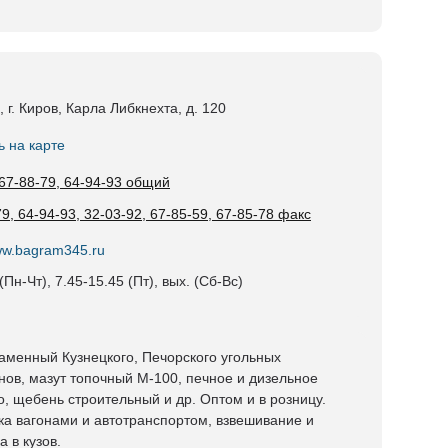
 г. Киров, Карла Либкнехта, д. 120
ь на карте
 67-88-79, 64-94-93 общий
9, 64-94-93, 32-03-92, 67-85-59, 67-85-78 факс
www.bagram345.ru
(Пн-Чт), 7.45-15.45 (Пт), вых. (Сб-Вс)
каменный Кузнецкого, Печорского угольных
нов, мазут топочный М-100, печное и дизельное
о, щебень строительный и др. Оптом и в розницу.
ка вагонами и автотранспортом, взвешивание и
а в кузов.