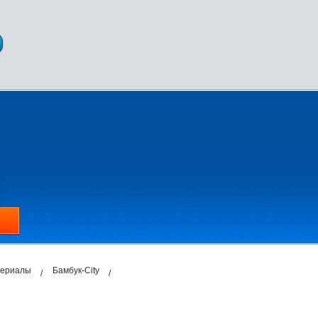
териалы
Бамбук-City