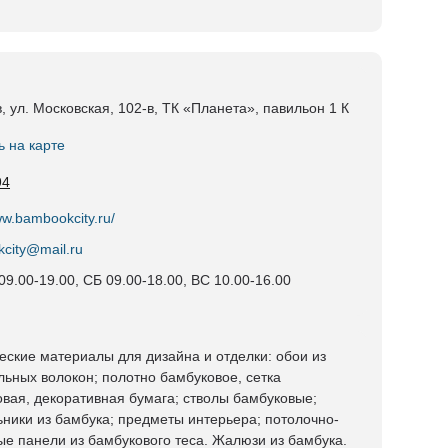
в, ул. Московская, 102-в, ТК «Планета», павильон 1 К
ь на карте
94
ww.bambookcity.ru/
city@mail.ru
09.00-19.00, СБ 09.00-18.00, ВС 10.00-16.00
еские материалы для дизайна и отделки: обои из
льных волокон; полотно бамбуковое, сетка
овая, декоративная бумага; стволы бамбуковые;
ьники из бамбука; предметы интерьера; потолочно-
ые панели из бамбукового теса. Жалюзи из бамбука.