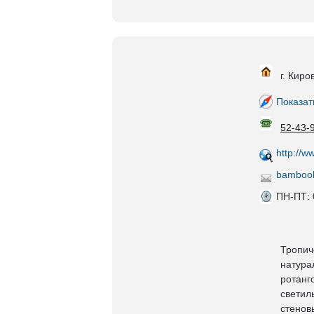
г. Киро
Показат
52-43-
http://w
bambook
ПН-ПТ: 
Тропич
натура
ротанг
светил
стенов