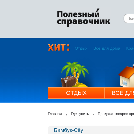
Отдых
Всё для дома
Кра
ОТДЫХ
ВСЁ ДЛ
Главная
Где купить
Продажа товаров пр
Бамбук-City