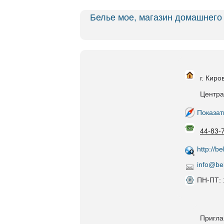
Белье мое, магазин домашнего
г. Киро
Центра
Показат
44-83-
http://b
info@be
ПН-ПТ: 
Пригла