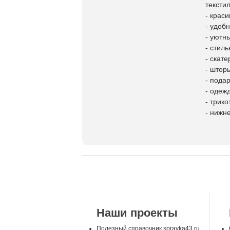
тексти
- крас
- удоб
- уютн
- стил
- скате
- штор
- пода
- одеж
- трик
- нижн
Наши проекты
Полезный справочник spravka43.ru