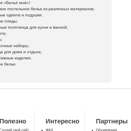
ля «Бельё моё»!
ивое постельное белье из различных материалов;
ные одеяла и подушки;
ые пледы;
ьные полотенца для кухни и ванной;
рти;
ы;
рочные наборы;
да для дома и отдыха;
отажные изделия;
ее белье.
Полезно
Интересно
Партнеры
Создай свой сайт
ЖКХ
Объявления