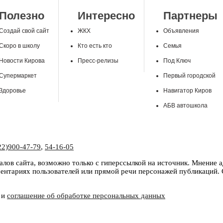
Полезно
Интересно
Партнеры
Создай свой сайт
ЖКХ
Объявления
Скоро в школу
Кто есть кто
Семья
Новости Кирова
Пресс-релизы
Под Ключ
Супермаркет
Первый городской
Здоровье
Навигатор Киров
АБВ автошкола
22)900-47-79
,
54-16-05
лов сайта, возможно только с гиперссылкой на источник. Мнение 
нтариях пользователей или прямой речи персонажей публикаций. С
и
соглашение об обработке персональных данных