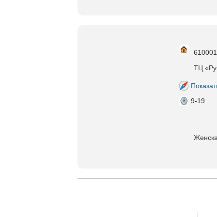
610001,
ТЦ «Ру
Показат
9-19
Женска