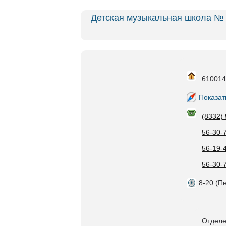
Детская музыкальная школа №
610014,
Показат
(8332)
56-30-
56-19-
56-30-
8-20 (Пн
Отделе