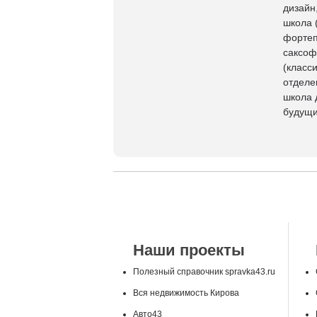
дизайн
школа 
фортеп
саксоф
(класс
отделе
школа 
будущи
Наши проекты
Полезный справочник spravka43.ru
Вся недвижимость Кирова
Авто43