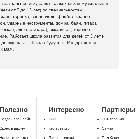
, театральное искусство). Классическая музыкальная
(дети от 5 до 13 лет) по специальностям:
иано, скрипка, виолончель, флейта, кларнет,
он, ударные инструменты, домра, баян, гитара
ическая, электрогитара), аккордеон, хоровое
ние. Работает школа развития для детей от 3 лет и
для взрослых. «Школа будущего Моцарта» для
х мам.
Полезно
Интересно
Партнеры
Создай свой сайт
ЖКХ
Объявления
Скоро в школу
Кто есть кто
Семья
Новости Кирова
Пресс-релизы
Под Ключ