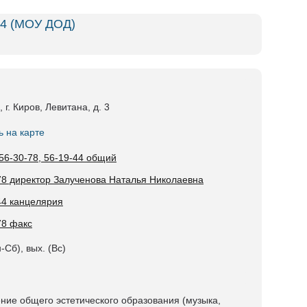
 4 (МОУ ДОД)
 г. Киров, Левитана, д. 3
ь на карте
 56-30-78, 56-19-44 общий
78 директор Залученова Наталья Николаевна
44 канцелярия
78 факс
-Сб), вых. (Вс)
ние общего эстетического образования (музыка,