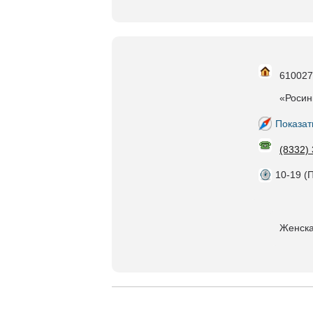
610027,
«Росин
Показат
(8332)
10-19 (П
Женска