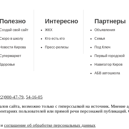
Полезно
Интересно
Партнеры
Создай свой сайт
ЖКХ
Объявления
Скоро в школу
Кто есть кто
Семья
Новости Кирова
Пресс-релизы
Под Ключ
Супермаркет
Первый городской
Здоровье
Навигатор Киров
АБВ автошкола
22)900-47-79
,
54-16-05
лов сайта, возможно только с гиперссылкой на источник. Мнение 
нтариях пользователей или прямой речи персонажей публикаций. С
и
соглашение об обработке персональных данных