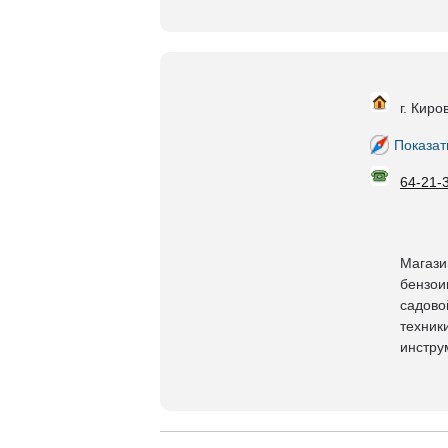
г. Киро
Показат
64-21-
Магази
бензои
садово
техник
инстру