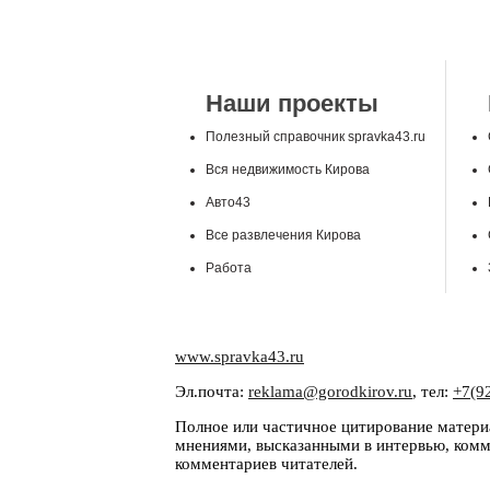
Наши проекты
Полезный справочник spravka43.ru
Вся недвижимость Кирова
Авто43
Все развлечения Кирова
Работа
www.spravka43.ru
Эл.почта:
reklama@gorodkirov.ru
, тел:
+7(9
Полное или частичное цитирование материа
мнениями, высказанными в интервью, комме
комментариев читателей.