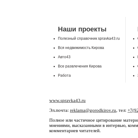
Наши проекты
Полезный справочник spravka43.ru
Вся недвижимость Кирова
Авто43
Все развлечения Кирова
Работа
www.spravka43.ru
Эл.почта:
reklama@gorodkirov.ru
, тел:
+7(9
Полное или частичное цитирование материа
мнениями, высказанными в интервью, комме
комментариев читателей.