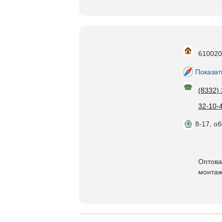
610020,
Показат
(8332)
32-10-4
8-17, об
Оптова
монтаж