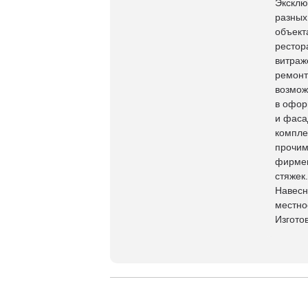
Эксклю
разных
объект
рестор
витраж
ремонт
возмож
в офор
и фаса
компле
прочим
фирмен
стяжек
Навесн
местно
Изгото