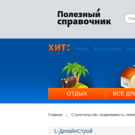
Отдых
Всё для дома
Кра
ОТДЫХ
ВСЁ ДЛ
Главная
Строительство, недвижимость, земл
L-ДизайнСтрой