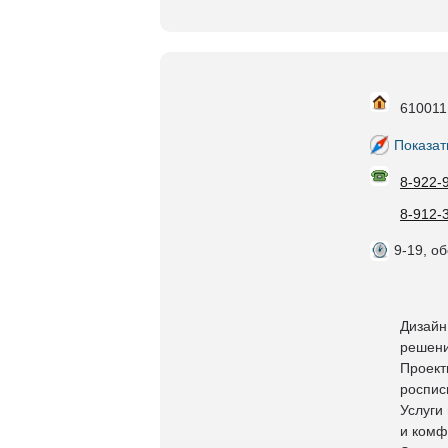
610011,
Показат
8-922-
8-912-
9-19, об
Дизайн
решени
Проект
роспис
Услуги
и комф