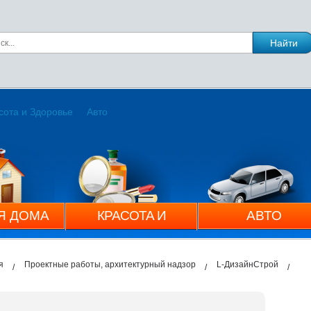
сота и Здоровье
Авто
Я ДОМА
КРАСОТА И
АВТО
ЗДОРОВЬЕ
я
Проектные работы, архитектурный надзор
L-ДизайнСтрой