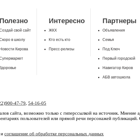
Полезно
Интересно
Партнеры
Создай свой сайт
ЖКХ
Объявления
Скоро в школу
Кто есть кто
Семья
Новости Кирова
Пресс-релизы
Под Ключ
Супермаркет
Первый городской
Здоровье
Навигатор Киров
АБВ автошкола
22)900-47-79
,
54-16-05
лов сайта, возможно только с гиперссылкой на источник. Мнение 
нтариях пользователей или прямой речи персонажей публикаций. С
и
соглашение об обработке персональных данных