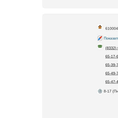
610004,
Показат
(8332)
65-17-
65-39-
65-49-
65-47-
8-17 (Пн