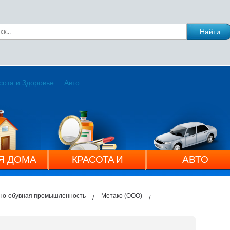
сота и Здоровье
Авто
Я ДОМА
КРАСОТА И
АВТО
ЗДОРОВЬЕ
нно-обувная промышленность
Метако (ООО)