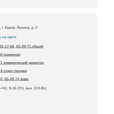
 г. Киров, Ленина, д. 2
ь на карте
 65-17-66, 65-39-71 общий
66 приемная
71 коммерческий директор
74 отдел продаж
40, 65-49-74 факс
-Чт), 8-16 (Пт), вых. (Сб-Вс)