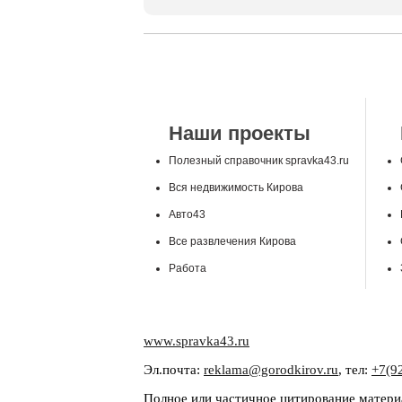
Наши проекты
Полезный справочник spravka43.ru
Вся недвижимость Кирова
Авто43
Все развлечения Кирова
Работа
www.spravka43.ru
Эл.почта:
reklama@gorodkirov.ru
, тел:
+7(9
Полное или частичное цитирование материа