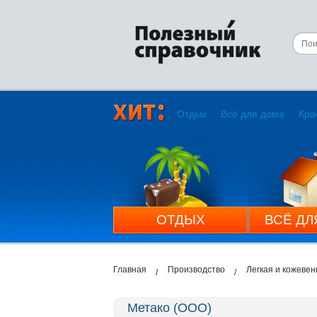
Отдых
Всё для дома
Кра
ОТДЫХ
ВСЁ ДЛ
Главная
Производство
Легкая и кожеве
Метако (ООО)