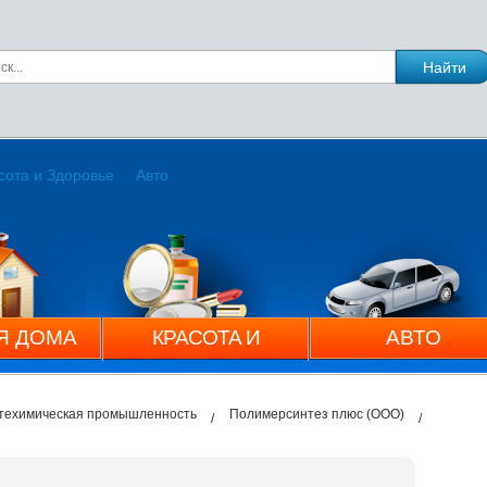
сота и Здоровье
Авто
Я ДОМА
КРАСОТА И
АВТО
ЗДОРОВЬЕ
фтехимическая промышленность
Полимерсинтез плюс (ООО)