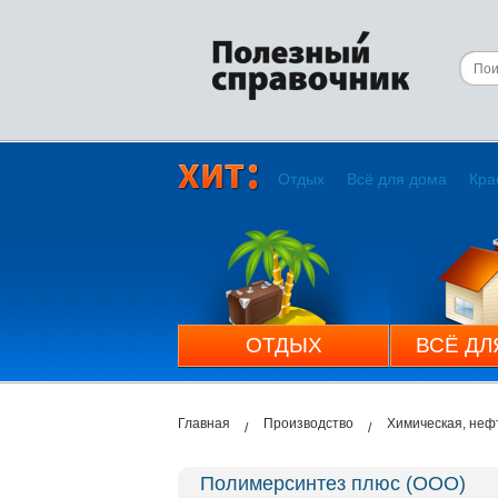
Отдых
Всё для дома
Кра
ОТДЫХ
ВСЁ ДЛ
Главная
Производство
Химическая, не
Полимерсинтез плюс (ООО)