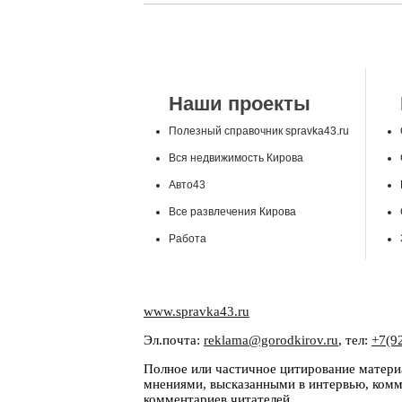
Наши проекты
Полезный справочник spravka43.ru
Вся недвижимость Кирова
Авто43
Все развлечения Кирова
Работа
www.spravka43.ru
Эл.почта:
reklama@gorodkirov.ru
, тел:
+7(9
Полное или частичное цитирование материа
мнениями, высказанными в интервью, комме
комментариев читателей.