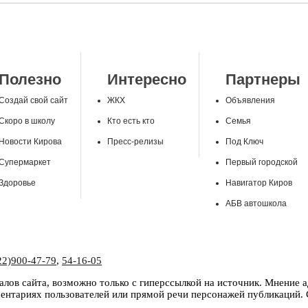
Полезно
Интересно
Партнеры
Создай свой сайт
ЖКХ
Объявления
Скоро в школу
Кто есть кто
Семья
Новости Кирова
Пресс-релизы
Под Ключ
Супермаркет
Первый городской
Здоровье
Навигатор Киров
АБВ автошкола
22)900-47-79
,
54-16-05
лов сайта, возможно только с гиперссылкой на источник. Мнение 
нтариях пользователей или прямой речи персонажей публикаций. С