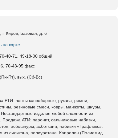
 г. Киров, Базовая, д. 6
ь на карте
 70-40-71, 49-18-00 общий
96, 70-43-95 факс
(Пн-Пт), вых. (Сб-Вс)
а РТИ: ленты конвейерные, рукава, ремни,
стины, резиновые смеси, ковры, манжеты, шнуры,
. Нестандартные изделия любой сложности из
. Продажа АТИ: паронит, сальниковые набивки,
ртон, асбошнуры, асботкани, набивки «Графлекс».
я из силикона, полиуретана. Капролон (Полиамид