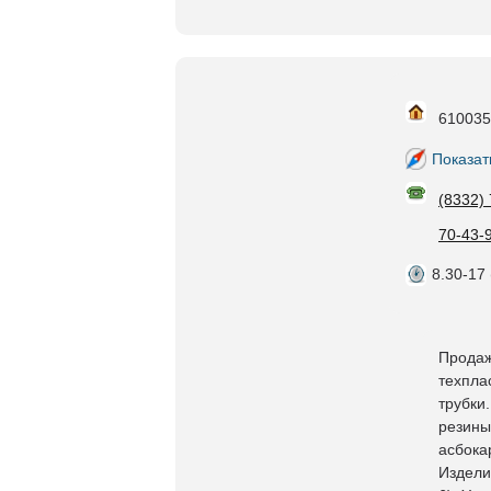
610035,
Показат
(8332)
70-43-
8.30-17 
Продаж
техпла
трубки
резины
асбока
Издели