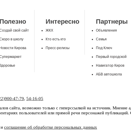
Полезно
Интересно
Партнеры
Создай свой сайт
ЖКХ
Объявления
Скоро в школу
Кто есть кто
Семья
Новости Кирова
Пресс-релизы
Под Ключ
Супермаркет
Первый городской
Здоровье
Навигатор Киров
АБВ автошкола
22)900-47-79
,
54-16-05
лов сайта, возможно только с гиперссылкой на источник. Мнение 
нтариях пользователей или прямой речи персонажей публикаций. С
и
соглашение об обработке персональных данных