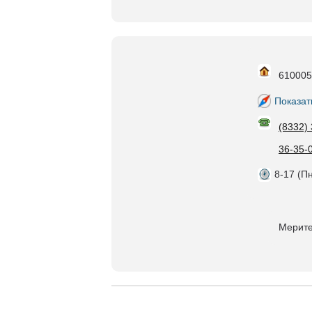
610005,
Показат
(8332)
36-35-
8-17 (Пн
Мерите