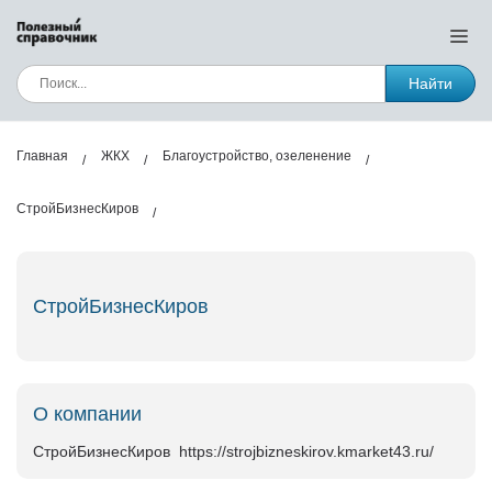
Найти
Главная
ЖКХ
Благоустройство, озеленение
СтройБизнесКиров
СтройБизнесКиров
О компании
СтройБизнесКиров https://strojbizneskirov.kmarket43.ru/