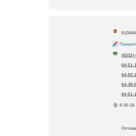
610046,
Показат
(8332)
64-51-
64-93-
64-38-
64-51-1
8.30-18 
Оптова