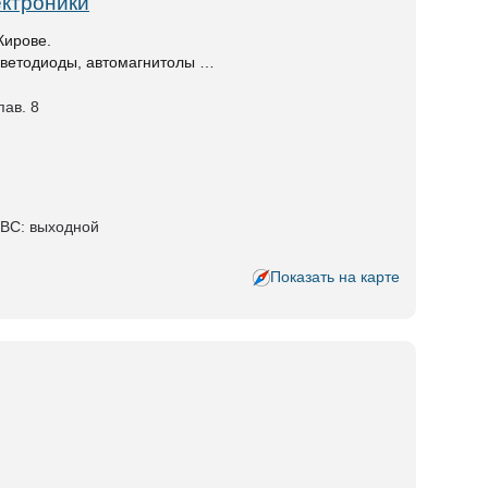
ектроники
Кирове.
 светодиоды, автомагнитолы …
пав. 8
-ВС: выходной
Показать на карте