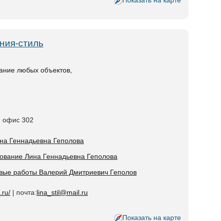
Показать на карте
ния-стиль
вание любых объектов,
А, офис 302
ина Геннадьевна Геполова
рование Лина Геннадьевна Геполова
ровые работы Валерий Дмитриевич Геполов
.ru/
| почта:
lina_stil@mail.ru
Показать на карте