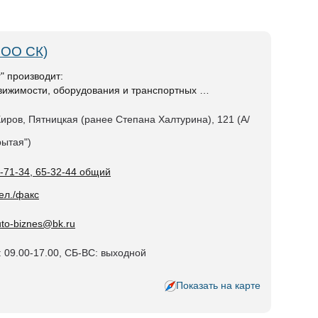
ООО СК)
" производит:
движимости, оборудования и транспортных …
 Киров, Пятницкая (ранее Степана Халтурина), 121 (А/
рытая")
-71-34, 65-32-44 общий
тел./факс
uto-biznes@bk.ru
 09.00-17.00, СБ-ВС: выходной
Показать на карте