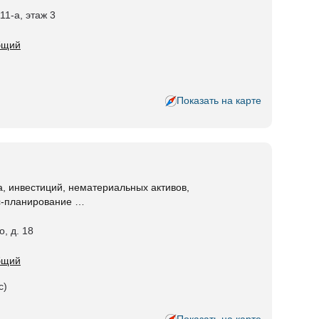
11-а, этаж 3
общий
Показать на карте
, инвестиций, нематериальных активов,
ес-планирование …
о, д. 18
общий
с)