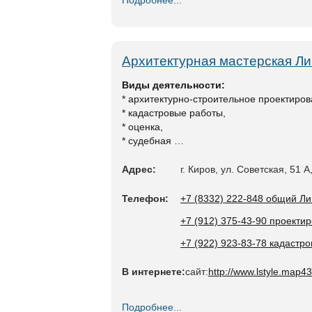
Подробнее...
Архитектурная мастерская Ли
Виды деятельности:
* архитектурно-строительное проектиро
* кадастровые работы,
* оценка,
* судебная …
Адрес:
г. Киров, ул. Советская, 51 
Телефон:
+7 (8332) 222-848 общий Л
+7 (912) 375-43-90 проекти
+7 (922) 923-83-78 кадаст
В интернете:
сайт:
http://www.lstyle.map43
Подробнее...