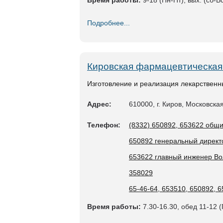
Время работы:
9-18 (Пн-Пт), вых. (сб-В
Подробнее...
Кировская фармацевтическая
Изготовление и реализация лекарственн
Адрес:
610000, г. Киров, Московская
Телефон:
(8332) 650892, 653622 общ
650892 генеральный директ
653622 главный инженер Во
358029
65-46-64, 653510, 650892, 
Время работы:
7.30-16.30, обед 11-12 (