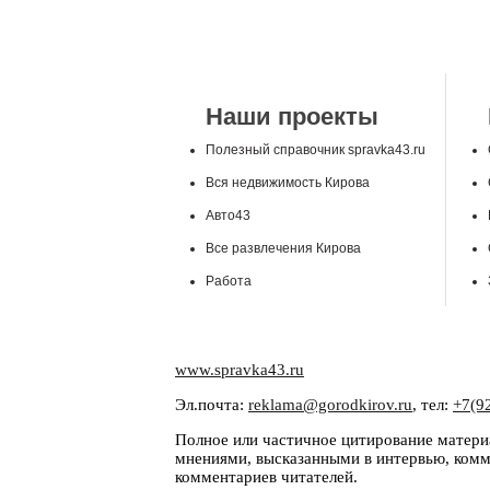
Наши проекты
Полезный справочник spravka43.ru
Вся недвижимость Кирова
Авто43
Все развлечения Кирова
Работа
www.spravka43.ru
Эл.почта:
reklama@gorodkirov.ru
, тел:
+7(9
Полное или частичное цитирование материа
мнениями, высказанными в интервью, комме
комментариев читателей.