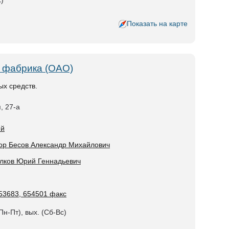
с)
Показать на карте
 фабрика (ОАО)
ых средств.
, 27-а
ий
ор Бесов Александр Михайлович
лков Юрий Геннадьевич
653683, 654501 факс
Пн-Пт), вых. (Сб-Вс)