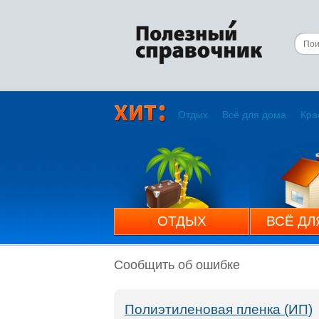
Отдых
Всё для дома
Кра
ОТДЫХ
ВСЁ ДЛ
Сообщить об ошибке
Полиэтиленовая пленка (ИП)