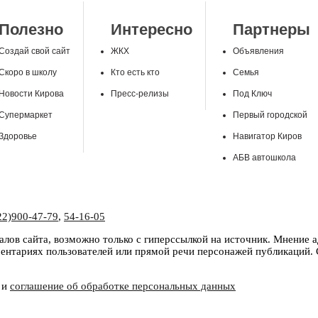
Полезно
Интересно
Партнеры
Создай свой сайт
ЖКХ
Объявления
Скоро в школу
Кто есть кто
Семья
Новости Кирова
Пресс-релизы
Под Ключ
Супермаркет
Первый городской
Здоровье
Навигатор Киров
АБВ автошкола
22)900-47-79
,
54-16-05
лов сайта, возможно только с гиперссылкой на источник. Мнение 
нтариях пользователей или прямой речи персонажей публикаций. С
и
соглашение об обработке персональных данных