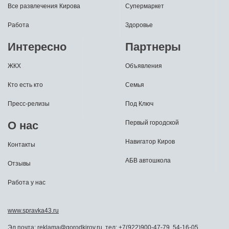
Все развлечения Кирова
Супермаркет
Работа
Здоровье
Интересно
Партнеры
ЖКХ
Объявления
Кто есть кто
Семья
Пресс-релизы
Под Ключ
О нас
Первый городской
Навигатор Киров
Контакты
АБВ автошкола
Отзывы
Работа у нас
www.spravka43.ru
Эл.почта:
reklama@gorodkirov.ru
, тел:
+7(922)900-47-79
,
54-16-05