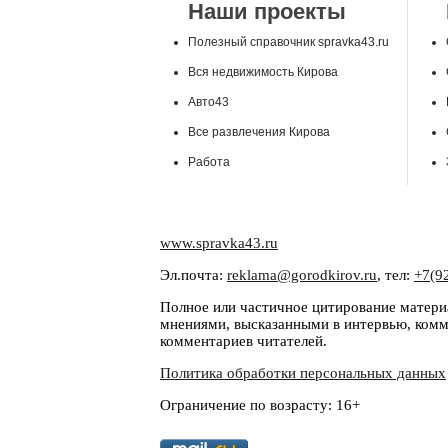
Наши проекты
Полезный справочник spravka43.ru
Вся недвижимость Кирова
Авто43
Все развлечения Кирова
Работа
www.spravka43.ru
Эл.почта:
reklama@gorodkirov.ru
, тел:
+7(9
Полное или частичное цитирование материа
мнениями, высказанными в интервью, комме
комментариев читателей.
Политика обработки персональных данных
Ограничение по возрасту: 16+