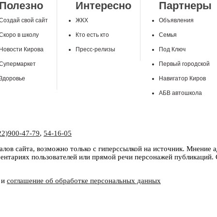
Полезно
Интересно
Партнеры
Создай свой сайт
ЖКХ
Объявления
Скоро в школу
Кто есть кто
Семья
Новости Кирова
Пресс-релизы
Под Ключ
Супермаркет
Первый городской
Здоровье
Навигатор Киров
АБВ автошкола
22)900-47-79
,
54-16-05
лов сайта, возможно только с гиперссылкой на источник. Мнение 
нтариях пользователей или прямой речи персонажей публикаций. С
и
соглашение об обработке персональных данных