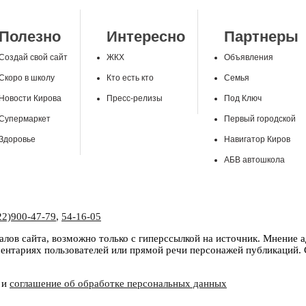
Полезно
Интересно
Партнеры
Создай свой сайт
ЖКХ
Объявления
Скоро в школу
Кто есть кто
Семья
Новости Кирова
Пресс-релизы
Под Ключ
Супермаркет
Первый городской
Здоровье
Навигатор Киров
АБВ автошкола
22)900-47-79
,
54-16-05
лов сайта, возможно только с гиперссылкой на источник. Мнение 
нтариях пользователей или прямой речи персонажей публикаций. С
и
соглашение об обработке персональных данных