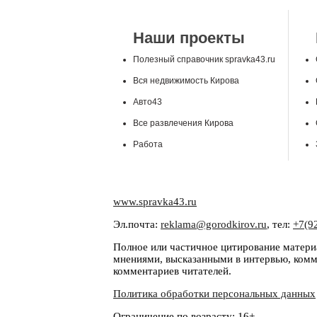
Наши проекты
Полезный справочник spravka43.ru
Вся недвижимость Кирова
Авто43
Все развлечения Кирова
Работа
www.spravka43.ru
Эл.почта:
reklama@gorodkirov.ru
, тел:
+7(9
Полное или частичное цитирование материа
мнениями, высказанными в интервью, комме
комментариев читателей.
Политика обработки персональных данных
Ограничение по возрасту: 16+