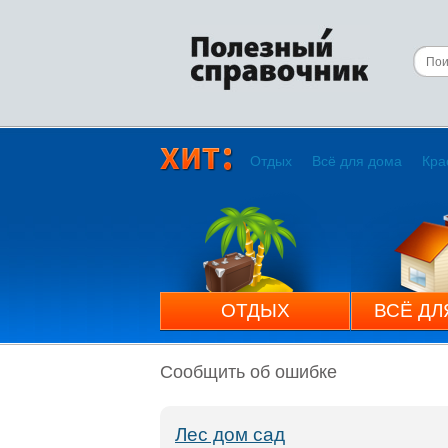
Отдых
Всё для дома
Кра
ОТДЫХ
ВСЁ ДЛ
Сообщить об ошибке
Лес дом сад