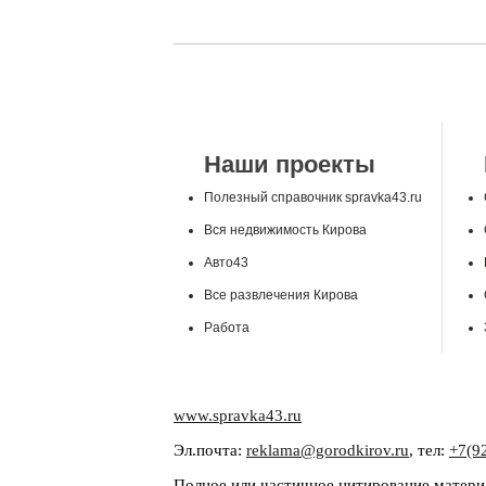
Наши проекты
Полезный справочник spravka43.ru
Вся недвижимость Кирова
Авто43
Все развлечения Кирова
Работа
www.spravka43.ru
Эл.почта:
reklama@gorodkirov.ru
, тел:
+7(9
Полное или частичное цитирование материа