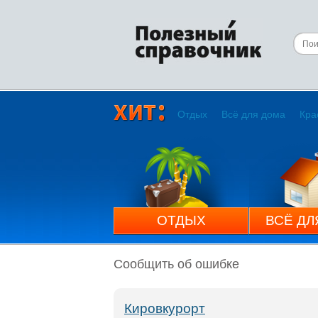
Отдых
Всё для дома
Кра
ОТДЫХ
ВСЁ ДЛ
Сообщить об ошибке
Кировкурорт