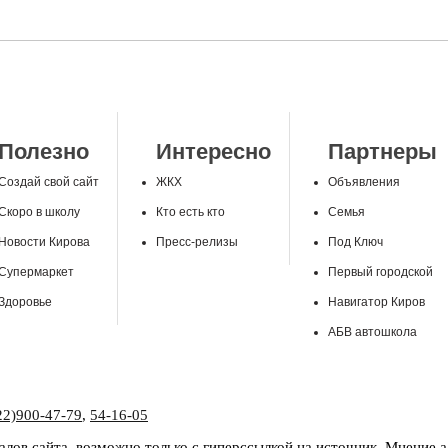
Полезно
Интересно
Партнеры
Создай свой сайт
ЖКХ
Объявления
Скоро в школу
Кто есть кто
Семья
Новости Кирова
Пресс-релизы
Под Ключ
Супермаркет
Первый городской
Здоровье
Навигатор Киров
АБВ автошкола
22)900-47-79
,
54-16-05
лов сайта, возможно только с гиперссылкой на источник. Мнение 