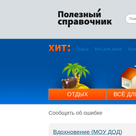
Отдых
Всё для дома
Кра
ОТДЫХ
ВСЁ ДЛ
Сообщить об ошибке
Вдохновение (МОУ ДОД)