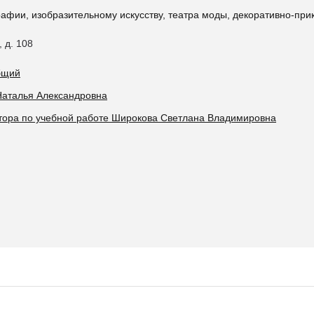
фии, изобразительному искусству, театра моды, декоративно-при
, д. 108
общий
Наталья Александровна
ктора по учебной работе Широкова Светлана Владимировна