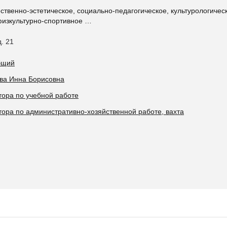
ственно-эстетическое, социально-педагогическое, культурологическ
 физкультурно-спортивное …
д. 21
общий
ова Инна Борисовна
тора по учебной работе
тора по административно-хозяйственной работе, вахта