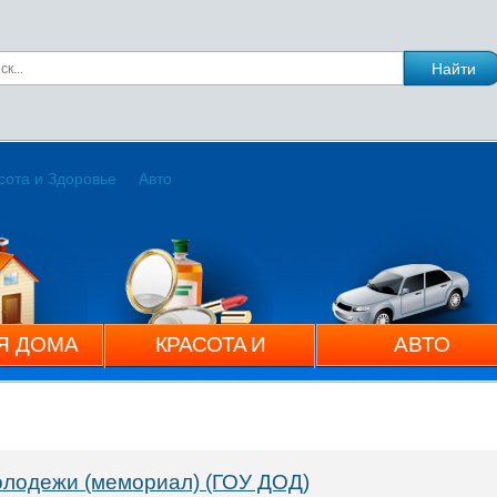
сота и Здоровье
Авто
Я ДОМА
КРАСОТА И
АВТО
ЗДОРОВЬЕ
олодежи (мемориал) (ГОУ ДОД)