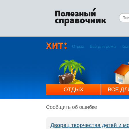
Отдых
Всё для дома
Кра
ОТДЫХ
ВСЁ ДЛ
Сообщить об ошибке
Дворец творчества детей и м