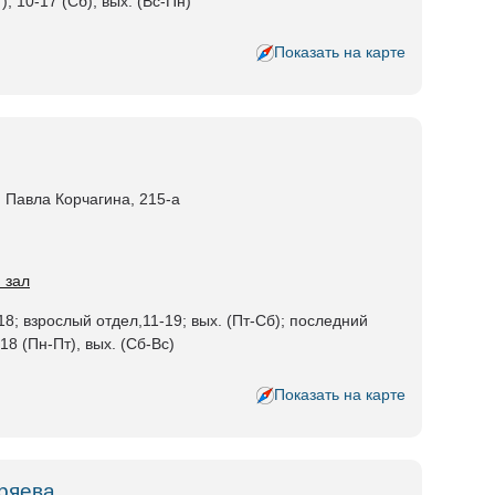
), 10-17 (Сб), вых. (Вс-Пн)
Показать на карте
, Павла Корчагина, 215-а
 зал
18; взрослый отдел,11-19; вых. (Пт-Сб); последний
18 (Пн-Пт), вых. (Сб-Вс)
Показать на карте
тряева