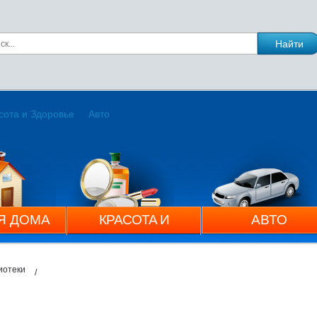
сота и Здоровье
Авто
Я ДОМА
КРАСОТА И
АВТО
ЗДОРОВЬЕ
иотеки