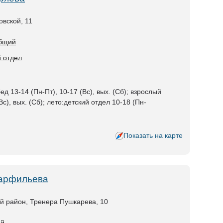
овской, 11
общий
й отдел
ед 13-14 (Пн-Пт), 10-17 (Вс), вых. (Сб); взрослый
Вс), вых. (Сб); лето:детский отдел 10-18 (Пн-
Показать на карте
Парфильева
ий район, Тренера Пушкарева, 10
ий