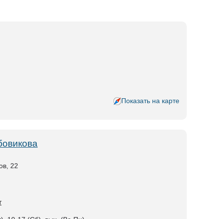
Показать на карте
бовикова
ов, 22
т