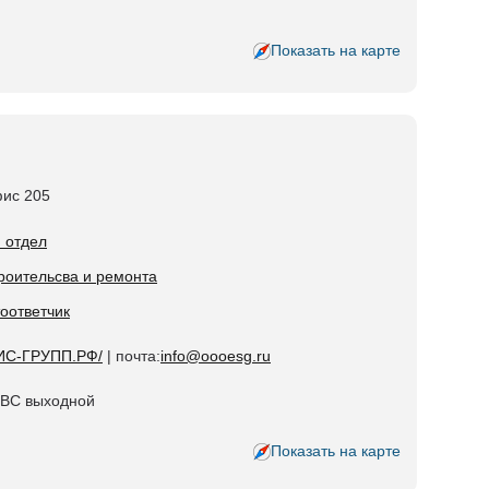
Показать на карте
фис 205
й отдел
троительсва и ремонта
тоответчик
ИС-ГРУПП.РФ/
| почта:
info@oooesg.ru
-ВС выходной
Показать на карте