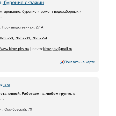
, бурение скважин
ктирование, бурение и ремонт водозаборных и
 …
л. Производственная, 27 А
70-36-58, 70-37-39, 70-37-54
//www.kirov-pbv.ru/
| почта:
kirov.pbv@mail.ru
Показать на карте
одам
становкой. Работаем на любом грунте, в
 …
р-т. Октябрьский, 79