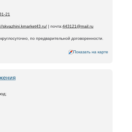
31-21
://skvazhini.kmarket43.ru/
| почта:
443121@mail.ru
 круглосуточно, по предварительной договоренности.
Показать на карте
бжения
вод;