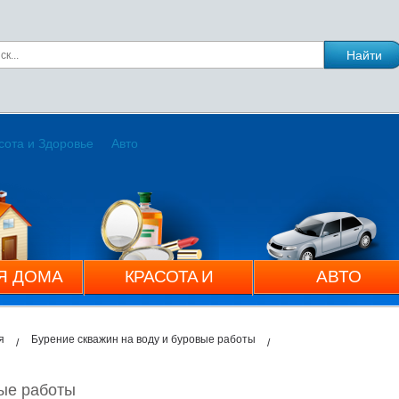
сота и Здоровье
Авто
Я ДОМА
КРАСОТА И
АВТО
ЗДОРОВЬЕ
я
Бурение скважин на воду и буровые работы
вые работы