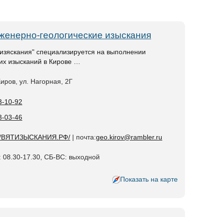
нженерно-геологические изыскания
изяскания" специализируется на выполнении
их изысканий в Кирове …
Киров, ул. Нагорная, 2Г
3-10-92
3-03-46
://ВЯТИЗЫСКАНИЯ.РФ/
| почта:
geo.kirov@rambler.ru
 08.30-17.30, СБ-ВС: выходной
Показать на карте