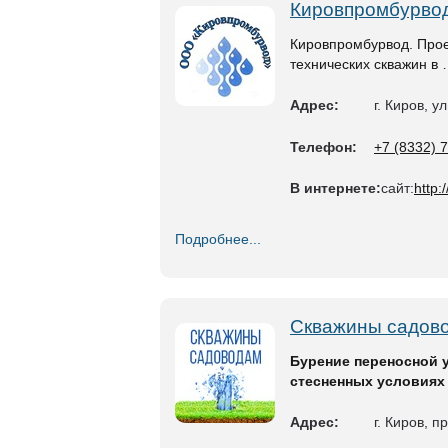
Кировпромбурвод
Кировпромбурвод. Прое
технических скважин в
Адрес:
г. Киров, у
Телефон:
+7 (8332) 
В интернете:
сайт:
http:
Подробнее...
Скважины садов
Бурение переносной у
стесненных условиях
Адрес:
г. Киров, п