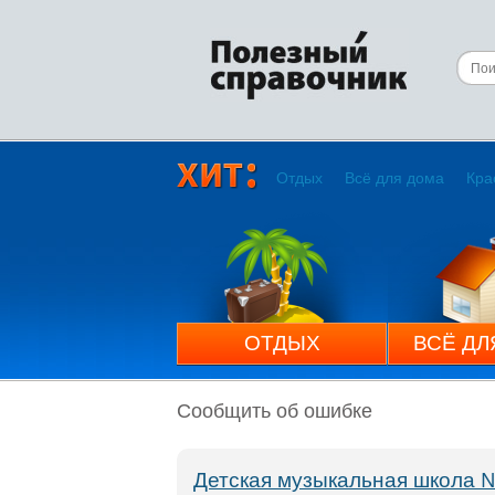
Отдых
Всё для дома
Кра
ОТДЫХ
ВСЁ ДЛ
Сообщить об ошибке
Детская музыкальная школа 