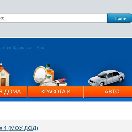
сота и Здоровье
Авто
Я ДОМА
КРАСОТА И
АВТО
ЗДОРОВЬЕ
№ 4 (МОУ ДОД)