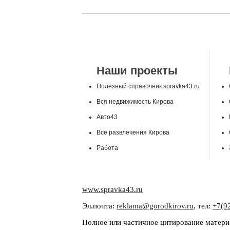
Наши проекты
Полезный справочник spravka43.ru
Вся недвижимость Кирова
Авто43
Все развлечения Кирова
Работа
www.spravka43.ru
Эл.почта:
reklama@gorodkirov.ru
, тел:
+7(9
Полное или частичное цитирование материа