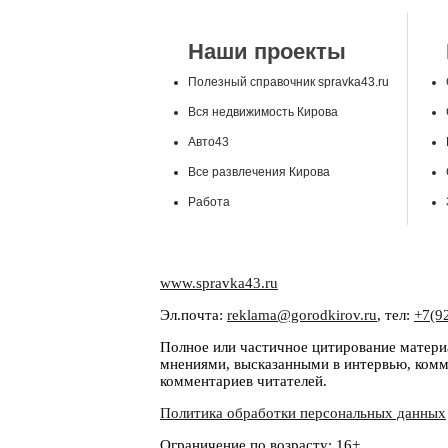
Наши проекты
Полезный справочник spravka43.ru
Вся недвижимость Кирова
Авто43
Все развлечения Кирова
Работа
www.spravka43.ru
Эл.почта:
reklama@gorodkirov.ru
, тел:
+7(9
Полное или частичное цитирование материа
мнениями, высказанными в интервью, комме
комментариев читателей.
Политика обработки персональных данных
Ограничение по возрасту: 16+