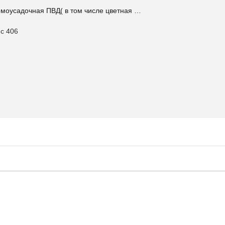
ермоусадочная ПВД( в том числе цветная …
ис 406