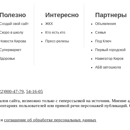
Полезно
Интересно
Партнеры
Создай свой сайт
ЖКХ
Объявления
Скоро в школу
Кто есть кто
Семья
Новости Кирова
Пресс-релизы
Под Ключ
Супермаркет
Первый городской
Здоровье
Навигатор Киров
АБВ автошкола
22)900-47-79
,
54-16-05
лов сайта, возможно только с гиперссылкой на источник. Мнение 
нтариях пользователей или прямой речи персонажей публикаций. С
и
соглашение об обработке персональных данных