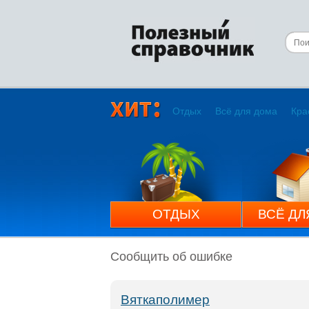
Отдых
Всё для дома
Кра
ОТДЫХ
ВСЁ ДЛ
Сообщить об ошибке
Вяткаполимер